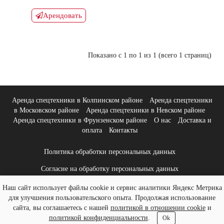
Арендовать
Показано с 1 по 1 из 1 (всего 1 страниц)
Аренда спецтехники в Колпинском районе
Аренда спецтехники
в Московском районе
Аренда спецтехники в Невском районе
Аренда спецтехники в Фрунзенском районе
О нас
Доставка и
оплата
Контакты
Политика обработки персональных данных
Согласие на обработку персональных данных
Политика использования файлов cookies
Наш сайт использует файлы cookie и сервис аналитики Яндекс Метрика
для улучшения пользовательского опыта. Продолжая использование
sevtrans-spb.ru - ООО "ГК "Северный транспорт" © 2026
сайта, вы соглашаетесь с нашей
политикой в отношении cookie
и
политикой конфиденциальности
.
Ok
Создание и продвижение сайтов
«Веб Сервис Онлайн»